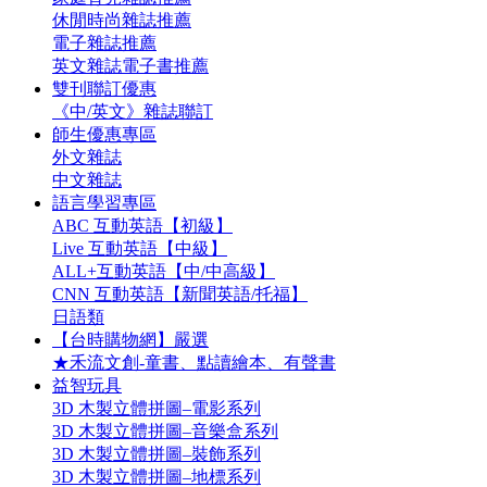
休閒時尚雜誌推薦
電子雜誌推薦
英文雜誌電子書推薦
雙刊聯訂優惠
《中/英文》雜誌聯訂
師生優惠專區
外文雜誌
中文雜誌
語言學習專區
ABC 互動英語【初級】
Live 互動英語【中級】
ALL+互動英語【中/中高級】
CNN 互動英語【新聞英語/托福】
日語類
【台時購物網】嚴選
★禾流文創-童書、點讀繪本、有聲書
益智玩具
3D 木製立體拼圖–電影系列
3D 木製立體拼圖–音樂盒系列
3D 木製立體拼圖–裝飾系列
3D 木製立體拼圖–地標系列