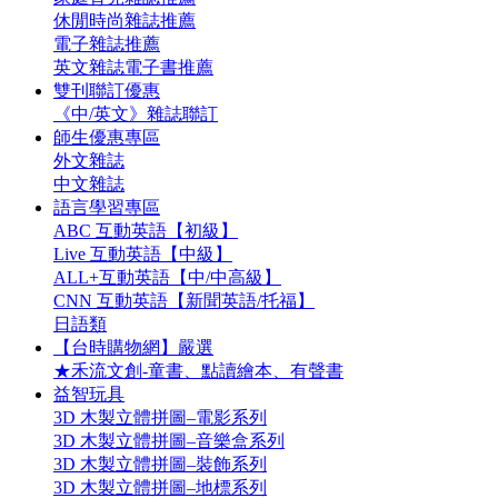
休閒時尚雜誌推薦
電子雜誌推薦
英文雜誌電子書推薦
雙刊聯訂優惠
《中/英文》雜誌聯訂
師生優惠專區
外文雜誌
中文雜誌
語言學習專區
ABC 互動英語【初級】
Live 互動英語【中級】
ALL+互動英語【中/中高級】
CNN 互動英語【新聞英語/托福】
日語類
【台時購物網】嚴選
★禾流文創-童書、點讀繪本、有聲書
益智玩具
3D 木製立體拼圖–電影系列
3D 木製立體拼圖–音樂盒系列
3D 木製立體拼圖–裝飾系列
3D 木製立體拼圖–地標系列