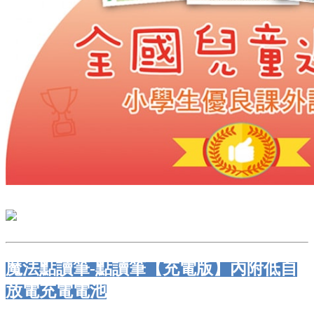
魔法點讀筆-點讀筆【充電版】內附低自
放電充電電池