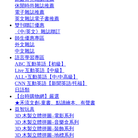
休閒時尚雜誌推薦
電子雜誌推薦
英文雜誌電子書推薦
雙刊聯訂優惠
《中/英文》雜誌聯訂
師生優惠專區
外文雜誌
中文雜誌
語言學習專區
ABC 互動英語【初級】
Live 互動英語【中級】
ALL+互動英語【中/中高級】
CNN 互動英語【新聞英語/托福】
日語類
【台時購物網】嚴選
★禾流文創-童書、點讀繪本、有聲書
益智玩具
3D 木製立體拼圖–電影系列
3D 木製立體拼圖–音樂盒系列
3D 木製立體拼圖–裝飾系列
3D 木製立體拼圖–地標系列