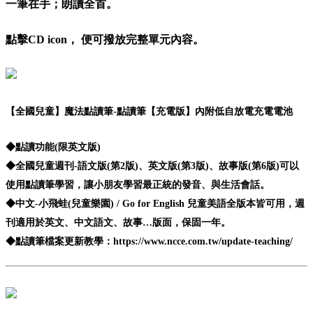
一筆在手；朗讀全首。
點擊CD icon， 便可撥放完整單元內容。
【全國兒童】
魔法點讀筆-點讀筆【充電版】內附低自放電充電電池
◆點讀功能(限英文版)
◆全國兒童週刊-語文版(第2版)、英文版(第3版)、故事版(第6版)可以
使用點讀筆學習，讓小朋友學習最正統的發音、與生活會話。
◆中文-小飛蛙(兒童樂園) / Go for English 兒童美語全版本皆可用，週
刊適用於英文、中文語文、故事…版面，保固一年。
◆點讀筆檔案更新教學：https://www.ncce.com.tw/update-teaching/