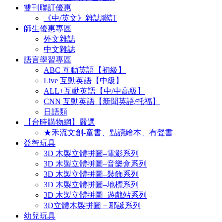
雙刊聯訂優惠
《中/英文》雜誌聯訂
師生優惠專區
外文雜誌
中文雜誌
語言學習專區
ABC 互動英語【初級】
Live 互動英語【中級】
ALL+互動英語【中/中高級】
CNN 互動英語【新聞英語/托福】
日語類
【台時購物網】嚴選
★禾流文創-童書、點讀繪本、有聲書
益智玩具
3D 木製立體拼圖–電影系列
3D 木製立體拼圖–音樂盒系列
3D 木製立體拼圖–裝飾系列
3D 木製立體拼圖–地標系列
3D 木製立體拼圖–遊戲站系列
3D立體木製拼圖－耶誕系列
幼兒玩具