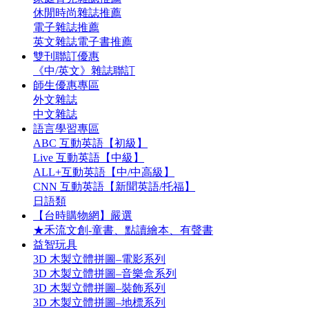
休閒時尚雜誌推薦
電子雜誌推薦
英文雜誌電子書推薦
雙刊聯訂優惠
《中/英文》雜誌聯訂
師生優惠專區
外文雜誌
中文雜誌
語言學習專區
ABC 互動英語【初級】
Live 互動英語【中級】
ALL+互動英語【中/中高級】
CNN 互動英語【新聞英語/托福】
日語類
【台時購物網】嚴選
★禾流文創-童書、點讀繪本、有聲書
益智玩具
3D 木製立體拼圖–電影系列
3D 木製立體拼圖–音樂盒系列
3D 木製立體拼圖–裝飾系列
3D 木製立體拼圖–地標系列