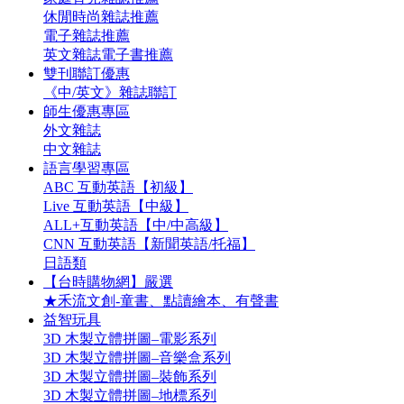
休閒時尚雜誌推薦
電子雜誌推薦
英文雜誌電子書推薦
雙刊聯訂優惠
《中/英文》雜誌聯訂
師生優惠專區
外文雜誌
中文雜誌
語言學習專區
ABC 互動英語【初級】
Live 互動英語【中級】
ALL+互動英語【中/中高級】
CNN 互動英語【新聞英語/托福】
日語類
【台時購物網】嚴選
★禾流文創-童書、點讀繪本、有聲書
益智玩具
3D 木製立體拼圖–電影系列
3D 木製立體拼圖–音樂盒系列
3D 木製立體拼圖–裝飾系列
3D 木製立體拼圖–地標系列