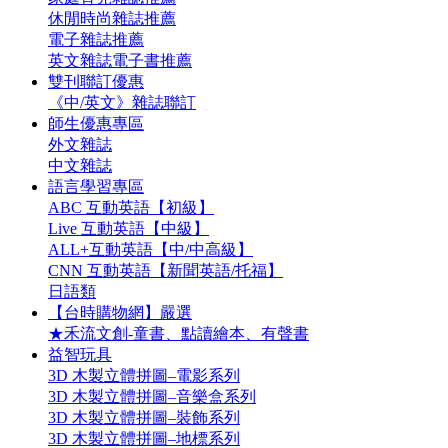
休閒時尚雜誌推薦
電子雜誌推薦
英文雜誌電子書推薦
雙刊聯訂優惠
《中/英文》雜誌聯訂
師生優惠專區
外文雜誌
中文雜誌
語言學習專區
ABC 互動英語【初級】
Live 互動英語【中級】
ALL+互動英語【中/中高級】
CNN 互動英語【新聞英語/托福】
日語類
【台時購物網】嚴選
★禾流文創-童書、點讀繪本、有聲書
益智玩具
3D 木製立體拼圖–電影系列
3D 木製立體拼圖–音樂盒系列
3D 木製立體拼圖–裝飾系列
3D 木製立體拼圖–地標系列