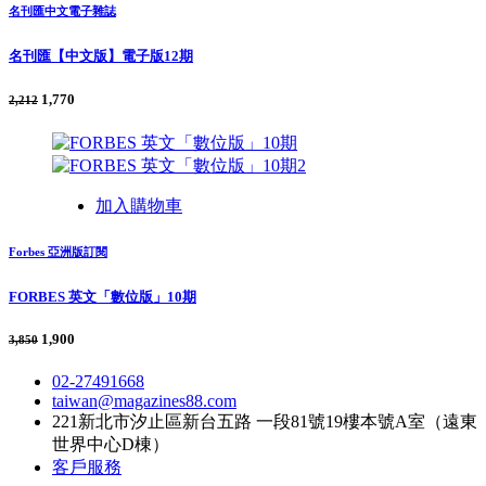
名刊匯中文電子雜誌
名刊匯【中文版】電子版12期
1,770
2,212
加入購物車
Forbes 亞洲版訂閱
FORBES 英文「數位版」10期
1,900
3,850
02-27491668
taiwan@magazines88.com
221新北市汐止區新台五路 一段81號19樓本號A室（遠東
世界中心D棟）
客戶服務