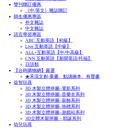
雙刊聯訂優惠
《中/英文》雜誌聯訂
師生優惠專區
外文雜誌
中文雜誌
語言學習專區
ABC 互動英語【初級】
Live 互動英語【中級】
ALL+互動英語【中/中高級】
CNN 互動英語【新聞英語/托福】
日語類
【台時購物網】嚴選
★禾流文創-童書、點讀繪本、有聲書
益智玩具
3D 木製立體拼圖–電影系列
3D 木製立體拼圖–音樂盒系列
3D 木製立體拼圖–裝飾系列
3D 木製立體拼圖–地標系列
3D 木製立體拼圖–遊戲站系列
3D立體木製拼圖－耶誕系列
幼兒玩具