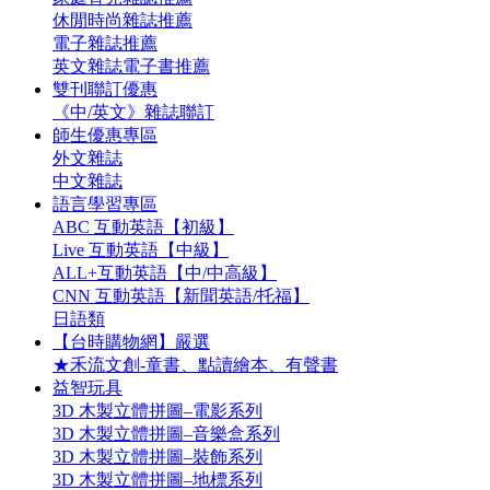
休閒時尚雜誌推薦
電子雜誌推薦
英文雜誌電子書推薦
雙刊聯訂優惠
《中/英文》雜誌聯訂
師生優惠專區
外文雜誌
中文雜誌
語言學習專區
ABC 互動英語【初級】
Live 互動英語【中級】
ALL+互動英語【中/中高級】
CNN 互動英語【新聞英語/托福】
日語類
【台時購物網】嚴選
★禾流文創-童書、點讀繪本、有聲書
益智玩具
3D 木製立體拼圖–電影系列
3D 木製立體拼圖–音樂盒系列
3D 木製立體拼圖–裝飾系列
3D 木製立體拼圖–地標系列