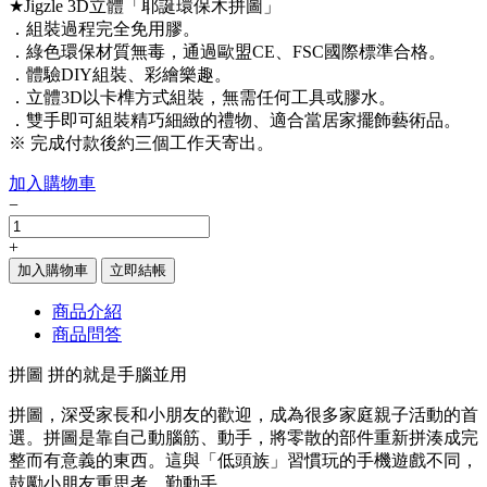
★Jigzle 3D立體「耶誕環保木拼圖」
．組裝過程完全免用膠。
．綠色環保材質無毒，通過歐盟CE、FSC國際標準合格。
．體驗DIY組裝、彩繪樂趣。
．立體3D以卡榫方式組裝，無需任何工具或膠水。
．雙手即可組裝精巧細緻的禮物、適合當居家擺飾藝術品。
※ 完成付款後約三個工作天寄出。
加入購物車
−
+
加入購物車
立即結帳
商品介紹
商品問答
拼圖 拼的就是手腦並用
拼圖，深受家長和小朋友的歡迎，成為很多家庭親子活動的首
選。拼圖是靠自己動腦筋、動手，將零散的部件重新拼湊成完
整而有意義的東西。這與「低頭族」習慣玩的手機遊戲不同，
鼓勵小朋友重思考、勤動手。