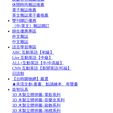
休閒時尚雜誌推薦
電子雜誌推薦
英文雜誌電子書推薦
雙刊聯訂優惠
《中/英文》雜誌聯訂
師生優惠專區
外文雜誌
中文雜誌
語言學習專區
ABC 互動英語【初級】
Live 互動英語【中級】
ALL+互動英語【中/中高級】
CNN 互動英語【新聞英語/托福】
日語類
【台時購物網】嚴選
★禾流文創-童書、點讀繪本、有聲書
益智玩具
3D 木製立體拼圖–電影系列
3D 木製立體拼圖–音樂盒系列
3D 木製立體拼圖–裝飾系列
3D 木製立體拼圖–地標系列