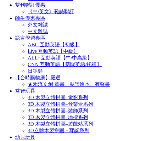
雙刊聯訂優惠
《中/英文》雜誌聯訂
師生優惠專區
外文雜誌
中文雜誌
語言學習專區
ABC 互動英語【初級】
Live 互動英語【中級】
ALL+互動英語【中/中高級】
CNN 互動英語【新聞英語/托福】
日語類
【台時購物網】嚴選
★禾流文創-童書、點讀繪本、有聲書
益智玩具
3D 木製立體拼圖–電影系列
3D 木製立體拼圖–音樂盒系列
3D 木製立體拼圖–裝飾系列
3D 木製立體拼圖–地標系列
3D 木製立體拼圖–遊戲站系列
3D立體木製拼圖－耶誕系列
幼兒玩具