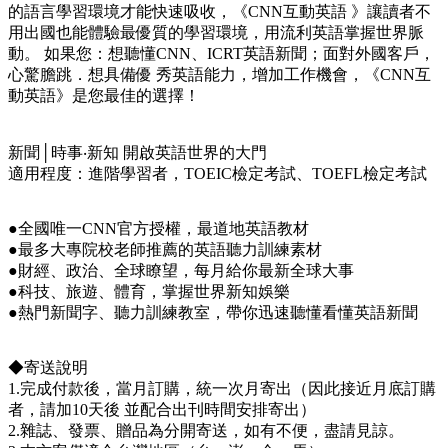
的語言學習環境才能快速吸收，《CNN互動英語 》讓讀者不
用出國也能體驗最優質的學習環境，用流利英語掌握世界脈
動。 如果您：想聽懂CNN、ICRT英語新聞；面對外國客戶，
心驚膽跳．想具備優 秀英語能力，增加工作機會，《CNN互
動英語》是您最佳的選擇！
新聞│時事‧新知 開啟英語世界的大門
適用程度：進階學習者，TOEIC檢定考試、TOEFL檢定考試
●全國唯一CNN官方授權，最道地英語教材
●最多大專院校老師推薦的英語聽力訓練素材
●財經、政治、全球瞭望，每月給你最新全球大事
●科技、旅遊、體育，掌握世界新知娛樂
●熱門新聞字、聽力訓練教室，帶你迅速聽懂看懂英語新聞
◆寄送說明
1.完成付款後，當月訂購，統一次月寄出（因此接近月底訂購
者，請加10天後 並配合出刊時間安排寄出）
2.雜誌、發票、贈品為分開寄送，如有不便，盡請見諒。