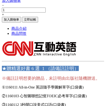
加入購物車
−
+
加入購物車
立即結帳
商品介紹
商品問答
★贈精選好書 6 選 1 （請備註註明）
※備註註明想要的贈品，未註明由出版社隨機贈送。
①1160111 All-in-One 英語隨手學圖解單字(口袋書)
②1160103 心智圖聯想記憶TOEIC必考單字(口袋書)
③1160112 3秒開口說美式口語(口袋書)