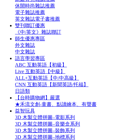
休閒時尚雜誌推薦
電子雜誌推薦
英文雜誌電子書推薦
雙刊聯訂優惠
《中/英文》雜誌聯訂
師生優惠專區
外文雜誌
中文雜誌
語言學習專區
ABC 互動英語【初級】
Live 互動英語【中級】
ALL+互動英語【中/中高級】
CNN 互動英語【新聞英語/托福】
日語類
【台時購物網】嚴選
★禾流文創-童書、點讀繪本、有聲書
益智玩具
3D 木製立體拼圖–電影系列
3D 木製立體拼圖–音樂盒系列
3D 木製立體拼圖–裝飾系列
3D 木製立體拼圖–地標系列