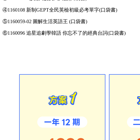
④1160108 新制GEPT全民英檢初級必考單字(口袋書)
⑤1160059-02 圖解生活英語王 (口袋書)
⑥1160096 追星追劇學韓語 你忘不了的經典台詞(口袋書)