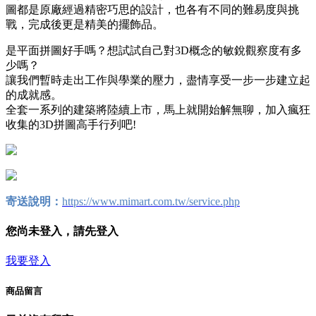
圖都是原廠經過精密巧思的設計，也各有不同的難易度與挑
戰，完成後更是精美的擺飾品。
是平面拼圖好手嗎？想試試自己對3D概念的敏銳觀察度有多
少嗎？
讓我們暫時走出工作與學業的壓力，盡情享受一步一步建立起
的成就感。
全套一系列的建築將陸續上市，馬上就開始解無聊，加入瘋狂
收集的3D拼圖高手行列吧!
寄送說明：
https://www.mimart.com.tw/service.php
您尚未登入，請先登入
我要登入
商品留言