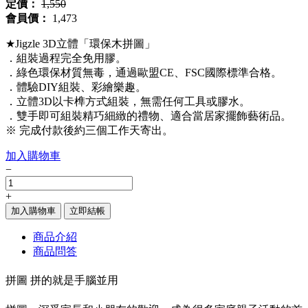
定價：
1,550
會員價：
1,473
★Jigzle 3D立體「環保木拼圖」
．組裝過程完全免用膠。
．綠色環保材質無毒，通過歐盟CE、FSC國際標準合格。
．體驗DIY組裝、彩繪樂趣。
．立體3D以卡榫方式組裝，無需任何工具或膠水。
．雙手即可組裝精巧細緻的禮物、適合當居家擺飾藝術品。
※ 完成付款後約三個工作天寄出。
加入購物車
−
+
加入購物車
立即結帳
商品介紹
商品問答
拼圖 拼的就是手腦並用