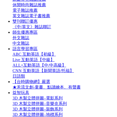
休閒時尚雜誌推薦
電子雜誌推薦
英文雜誌電子書推薦
雙刊聯訂優惠
《中/英文》雜誌聯訂
師生優惠專區
外文雜誌
中文雜誌
語言學習專區
ABC 互動英語【初級】
Live 互動英語【中級】
ALL+互動英語【中/中高級】
CNN 互動英語【新聞英語/托福】
日語類
【台時購物網】嚴選
★禾流文創-童書、點讀繪本、有聲書
益智玩具
3D 木製立體拼圖–電影系列
3D 木製立體拼圖–音樂盒系列
3D 木製立體拼圖–裝飾系列
3D 木製立體拼圖–地標系列