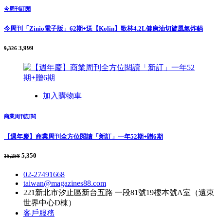
今周刊訂閱
今周刊「Zinio電子版」62期+送【Kolin】歌林4.2L健康油切旋風氣炸鍋
3,999
9,326
加入購物車
商業周刊訂閱
【週年慶】商業周刊全方位閱讀「新訂」一年52期+贈6期
5,350
15,258
02-27491668
taiwan@magazines88.com
221新北市汐止區新台五路 一段81號19樓本號A室（遠東
世界中心D棟）
客戶服務