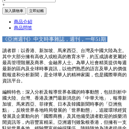
+
加入購物車
立即結帳
商品介紹
商品問答
《亞洲週刊》中文時事雜誌，週刊，一年51期
讀者群：以香港、新加坡、馬來西亞、台灣及中國大陸為主。
其中大部分擁有高收入或較高的教育水平，約五成讀者更屬於
最高管理階層及商界、金融界人士。為華人社會精英提供每週
最新的區內及全球時事資訊，以他們熟悉的語言及華人的價值
觀報道和分析新聞，是全球華人的精神家園，也是國際華商的
資訊平台。
編輯特色：深入分析及報導世界各國的時事動態，包括剖析中
國大陸、台灣、香港及澳門最新消息的「中華天地」，報導新
加坡、馬來西亞、菲律賓、日本及韓國新聞時事的「亞洲焦
點」，反映世界各地時局發展的「世界動態」，追蹤環球經貿
發展及企業動向的「國際商務」及其他備受讀者歡迎的娛樂消
閒資訊等，內容豐富精采。亞洲週刊雖紮根香港，但擁有一支
駐於世界各地、經驗豐富的編採隊伍，隨時隨地為讀者提供全