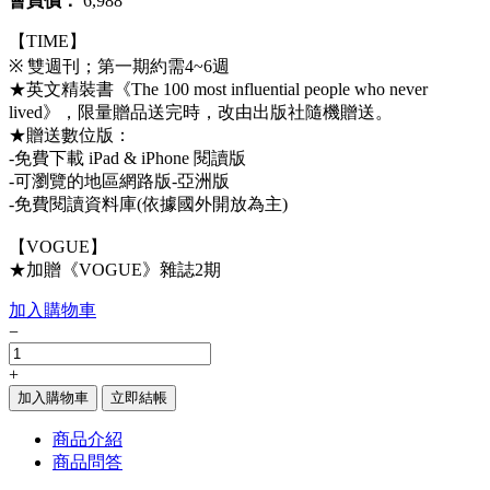
會員價：
6,988
【TIME】
※ 雙週刊；第一期約需4~6週
★英文精裝書《The 100 most influential people who never
lived》，限量贈品送完時，改由出版社隨機贈送。
★贈送數位版：
-免費下載 iPad & iPhone 閱讀版
-可瀏覽的地區網路版-亞洲版
-免費閱讀資料庫(依據國外開放為主)
【VOGUE】
★加贈《VOGUE》雜誌2期
加入購物車
−
+
加入購物車
立即結帳
商品介紹
商品問答