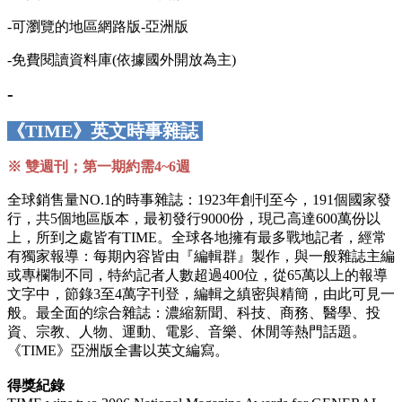
-可瀏覽的地區網路版-亞洲版
-免費閱讀資料庫(依據國外開放為主)
-
《TIME》英文時事雜誌
※ 雙週刊；第一期約需4~6週
全球銷售量NO.1的時事雜誌：1923年創刊至今，191個國家發
行，共5個地區版本，最初發行9000份，現己高達600萬份以
上，所到之處皆有TIME。全球各地擁有最多戰地記者，經常
有獨家報導：每期內容皆由『編輯群』製作，與一般雜誌主編
或專欄制不同，特約記者人數超過400位，從65萬以上的報導
文字中，節錄3至4萬字刊登，編輯之縝密與精簡，由此可見一
般。最全面的综合雜誌：濃縮新聞、科技、商務、醫學、投
資、宗教、人物、運動、電影、音樂、休閒等熱門話題。
《TIME》亞洲版全書以英文編寫。
得獎紀錄