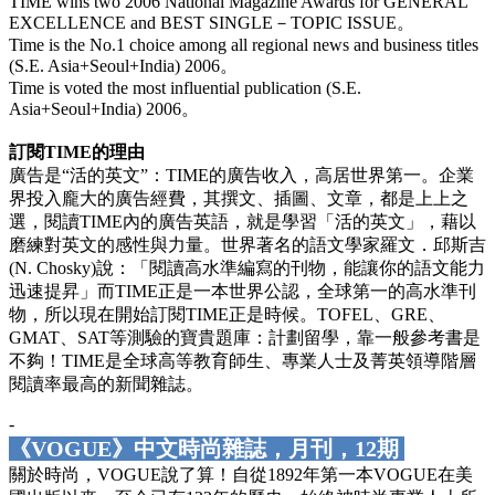
TIME wins two 2006 National Magazine Awards for GENERAL
EXCELLENCE and BEST SINGLE－TOPIC ISSUE。
Time is the No.1 choice among all regional news and business titles
(S.E. Asia+Seoul+India) 2006。
Time is voted the most influential publication (S.E.
Asia+Seoul+India) 2006。
訂閱TIME的理由
廣告是“活的英文”：TIME的廣告收入，高居世界第一。企業
界投入龐大的廣告經費，其撰文、插圖、文章，都是上上之
選，閱讀TIME內的廣告英語，就是學習「活的英文」，藉以
磨練對英文的感性與力量。世界著名的語文學家羅文．邱斯吉
(N. Chosky)說：「閱讀高水準編寫的刊物，能讓你的語文能力
迅速提昇」而TIME正是一本世界公認，全球第一的高水準刊
物，所以現在開始訂閱TIME正是時候。TOFEL、GRE、
GMAT、SAT等測驗的寶貴題庫：計劃留學，靠一般參考書是
不夠！TIME是全球高等教育師生、專業人士及菁英領導階層
閱讀率最高的新聞雜誌。
-
《VOGUE》中文時尚雜誌，月刊，12期
關於時尚，VOGUE說了算！自從1892年第一本VOGUE在美