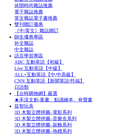
休閒時尚雜誌推薦
電子雜誌推薦
英文雜誌電子書推薦
雙刊聯訂優惠
《中/英文》雜誌聯訂
師生優惠專區
外文雜誌
中文雜誌
語言學習專區
ABC 互動英語【初級】
Live 互動英語【中級】
ALL+互動英語【中/中高級】
CNN 互動英語【新聞英語/托福】
日語類
【台時購物網】嚴選
★禾流文創-童書、點讀繪本、有聲書
益智玩具
3D 木製立體拼圖–電影系列
3D 木製立體拼圖–音樂盒系列
3D 木製立體拼圖–裝飾系列
3D 木製立體拼圖–地標系列